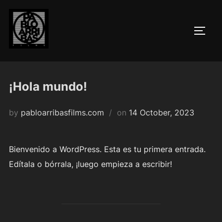
Skip
to
TOGG
content
¡Hola mundo!
Posted
by
pabloarribasfilms.com
on
14 October, 2023
on
Bienvenido a WordPress. Esta es tu primera entrada.
Edítala o bórrala, ¡luego empieza a escribir!